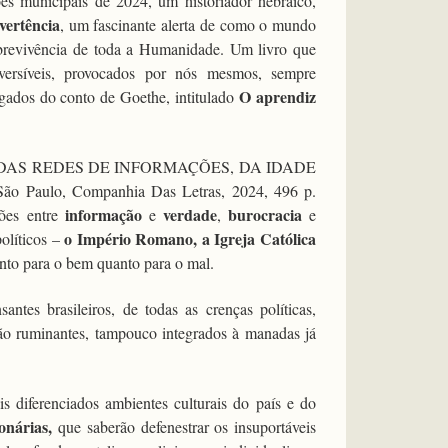
ões municipais de 2024, um historiador hebraico,
vertência
, um fascinante alerta de como o mundo
obrevivência de toda a Humanidade. Um livro que
eversíveis, provocados por nós mesmos, sempre
O aprendiz
ados do conto de Goethe, intitulado
RIA DAS REDES DE INFORMAÇÕES, DA IDADE
Paulo, Companhia Das Letras, 2024, 496 p.
informação
verdade
burocracia
ções entre
e
,
e
o Império Romano, a Igreja Católica
políticos –
tanto para o bem quanto para o mal.
antes brasileiros, de todas as crenças políticas,
 não ruminantes, tampouco integrados à manadas já
diferenciados ambientes culturais do país e do
onárias,
que saberão
defenestrar os insuportáveis