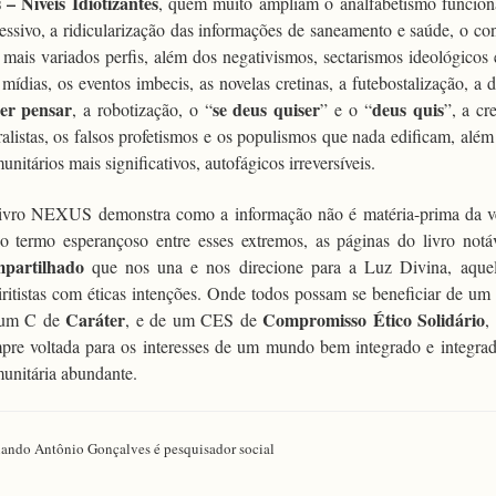
 – Níveis Idiotizantes
, quem muito ampliam o analfabetismo funciona
essivo, a ridicularização das informações de saneamento e saúde, o c
 mais variados perfis, além dos negativismos, sectarismos ideológicos 
 mídias, os eventos imbecis, as novelas cretinas, a futebostalização, a
er pensar
se deus quiser
deus quis
, a robotização, o “
” e o “
”, a cr
alistas, os falsos profetismos e os populismos que nada edificam, alé
unitários mais significativos, autofágicos irreversíveis.
ivro NEXUS demonstra como a informação não é matéria-prima da v
o termo esperançoso entre esses extremos, as páginas do livro no
partilhado
que nos una e nos direcione para a Luz Divina, aquela 
iritistas com éticas intenções. Onde todos possam se beneficiar de u
Caráter
Compromisso Ético Solidário
 um C de
, e de um CES de
,
pre voltada para os interesses de um mundo bem integrado e integrad
unitária abundante.
ando Antônio Gonçalves é pesquisador social