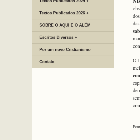
NIs
Textos Publicados 2025 +
obs
Textos Publicados 2026 +
dos
das
SOBRE O AQUI E O ALÉM
sab
Escritos Diversos +
mor
com
Por um novo Cristianismo
O l
Contato
mei
com
esp
de
sem
com
Fern