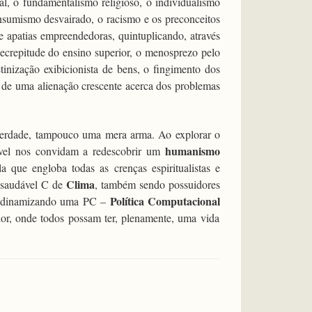
l, o fundamentalismo religioso, o individualismo
onsumismo desvairado, o racismo e os preconceitos
e apatias empreendedoras, quintuplicando, através
 decrepitude do ensino superior, o menosprezo pelo
etinização exibicionista de bens, o fingimento dos
m de uma alienação crescente acerca dos problemas
erdade, tampouco uma mera arma. Ao explorar o
humanismo
tável nos convidam a redescobrir um
que engloba todas as crenças espiritualistas e
Clima
m saudável C de
, também sendo possuidores
Política Computacional
 dinamizando uma PC –
or, onde todos possam ter, plenamente, uma vida