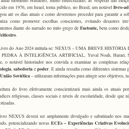
atual momento brasileiro, muito entrecruzado, às vésperas das eleiç
livro-ad
cido em 1976, em
Israel, torna público, no Brasil, um notável
gou até os dias atuais e como deveremos proceder para garantir a s
atiza como promover escolhas conscientes, evitando desastres irr
Faetonte,
atentos diante do narrado no mito grego de
bem como deslig
feiticeiro
.
Livro do Ano 2024 intitula-se: NEXUS – UMA BREVE HISTÓ
PEDRA À INTELIGÊNCIA ARTIFICIAL, Yuval Noah, Harari, São 
e, o notável historiador nos convida a examinar as complexas rela
ologia
sabedoria
poder
,
e
. E ainda ressalta como diferentes sistemas 
 União Soviética
– utilizaram informações para atingir seus objetivos, 
eitura do livro efetivamente conscientizará mais ainda os atuais pens
ndices religiosas, classes sociais e níveis de escolaridade, desde que
otizadas.
ivro NEXUS deverá ser amplamente divulgado e sabatinado nos mais 
ECEs – Experiências Criativas Evoluci
do, potencializando novas