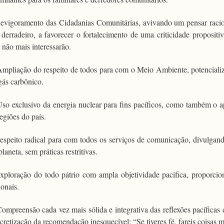
Revigoramento das Cidadanias Comunitárias, avivando um pensar racio
 derradeiro, a favorecer o fortalecimento de uma criticidade propositi
 não mais interessarão.
Ampliação do respeito de todos para com o Meio Ambiente, potencializ
gás carbônico.
Uso exclusivo da energia nuclear para fins pacíficos, como também o 
regiões do país.
Respeito radical para com todos os serviços de comunicação, divulgando
planeta, sem práticas restritivas.
Exploração do todo pátrio com ampla objetividade pacífica, proporcio
ionais.
Compreensão cada vez mais sólida e integrativa das reflexões pacíficas
cretização da recomendação inesquecível: “Se tiveres fé, fareis coisas 