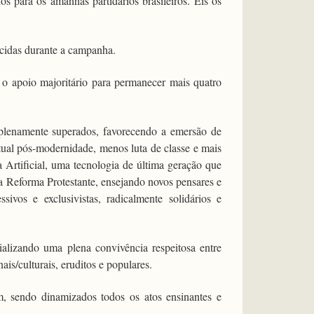
s para os amanhãs partidários brasileiros. Eis os
ecidas durante a campanha.
o apoio majoritário para permanecer mais quatro
e plenamente superados, favorecendo a emersão de
tual pós-modernidade, menos luta de classe e mais
a Artificial, uma tecnologia de última geração que
a Reforma Protestante, ensejando novos pensares e
ivos e exclusivistas, radicalmente solidários e
cializando uma plena convivência respeitosa entre
nais/culturais, eruditos e populares.
m, sendo dinamizados todos os atos ensinantes e