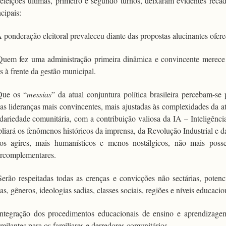
eleições últimas, primeiro e segundo turnos, deixaram evidentes recado
ncipais:
A ponderação eleitoral prevaleceu diante das propostas alucinantes ofer
Quem fez uma administração primeira dinâmica e convincente merece 
s à frente da gestão municipal.
Que os “
messias
” da atual conjuntura política brasileira percebam-s
as lideranças mais convincentes, mais ajustadas às complexidades da a
idariedade comunitária, com a contribuição valiosa da IA – Inteligênci
liará os fenômenos históricos da imprensa, da Revolução Industrial e d
os agires, mais humanísticos e menos nostálgicos, não mais possess
ercomplementares.
Serão respeitadas todas as crenças e convicções não sectárias, poten
ias, gêneros, ideologias sadias, classes sociais, regiões e níveis educacio
Integração dos procedimentos educacionais de ensino e aprendizage
imilantes para os familiares e derredores comunitários.