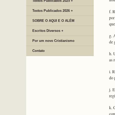
Textos Publicados 2025 +
Textos Publicados 2026 +
f. 
por
SOBRE O AQUI E O ALÉM
que
Escritos Diversos +
g. 
Por um novo Cristianismo
de 
Contato
h. 
as 
i. 
do 
j. 
reg
k. 
con